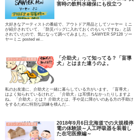
害時の飲料水確保にも役立つ
大好きなアーティストの番組で、アウトドア用品としてソーヤー ミニ
が紹介されていて、「防災バッグに入れておくのもいいですね」と話
されていたので、気になって調べてみました。 SAWYER SP128 ソー
ヤーミニ posted wi...
「介助犬」って知ってる？「盲導
ボランティア/災害看護
犬」とはまた違うのよ。
私のお友達に、介助犬と一緒に暮らしている方がいます。「盲導犬」
はよく知られているけれど、「介助犬」は耳慣れなかったりしますよ
ね。 「介助犬」とは？ 介助犬とは、手や足に障がいのある方の手助け
をするために特別な訓練を積んだ...
2018年9月6日北海道での大規模停
ボランティア/災害看護
電の体験談～人工呼吸器を装着し
た在宅医療編～