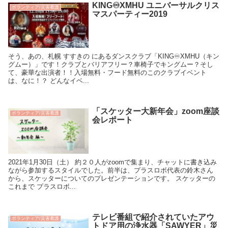
KING♾XMHU ユニバーサルクリス
ボランティア/災害看護
マスパーティー2019
そう、あの、札幌 すすきの にあるダンスクラブ「KING♾XMHU（キン
グムー）」です！クラブとバリアフリー？車椅子でキングムー？そし
て、豪華な出演者！！入場無料・フード無料のこのクラブイベント
は、なに！？ どんなイベ...
「スケッター大新年会」zoom座談
ボランティア/災害看護
会レポート
2021年1月30日（土） 約２０人がzoomで集まり、チャットに書き込み
ながら参加するスタイルでした。前半は、プラスロボ代表の鈴木さん
から、スケッターについてのプレゼンテーションです。 スケッターの
これまで プラスロボ...
テレビ番組で紹介されていたアウ
ボランティア/災害看護
トドア用の浄水器「SAWYER」災