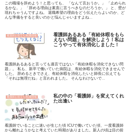
この職場を辞めよう！と思っても、 「なんて言おうか。」 「止められ
るかな。」 「辞める理由は素直に言うべきなのだろうか。」 と、壁が
現れちゃうんですよね。 退職希望の理由をどう伝えたらよいのか、ど
んな準備をすると良いのかと悩んじゃいますよね...
看護師あるある「有給休暇をもら
看護師お役立ち/転職情報
えない問題」を解決しよう！私は
こうやって有休消化しました！
看護師あるあると言っても過言ではない「有給休暇を消化できない問
題」。 私も、新卒で働いていた病院は、有給休暇を消化できませんで
した。 辞めるときでさえ、有給休暇を消化したいと師長に伝えても
「それは無理だね」と言われました。 そんなわけないで...
私の中の「看護師」を変えてくれ
看護師お役立ち/転職情報
た出逢い
看護師でいることに迷いが生じた頃 ICUで働いていた頃、一度看護師
から離れようかなと考えていた時期がありました。新人の頃は目の前