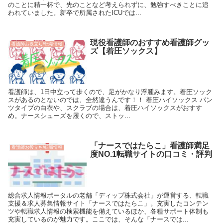
のことに精一杯で、先のことなど考えられずに、勉強すべきことに追
われていました。新卒で所属されたICUでは...
現役看護師のおすすめ看護師グッ
看護師お役立ち/転職情報
ズ【着圧ソックス】
看護師は、1日中立って歩くので、足がかなり浮腫みます。着圧ソック
スがあるのとないのでは、全然違うんです！！ 着圧ハイソックス パン
ツタイプの白衣や、スクラブの場合は、着圧ハイソックスがおすす
め。ナースシューズを履くので、ストッ...
「ナースではたらこ」看護師満足
看護師お役立ち/転職情報
度NO.1転職サイトの口コミ・評判
総合求人情報ポータルの老舗「ディップ株式会社」が運営する、転職
支援＆求人募集情報サイト「ナースではたらこ」。充実したコンテン
ツや転職求人情報の検索機能を備えているほか、各種サポート体制も
充実しているのが魅力です。ここでは、そんな「ナースでは...