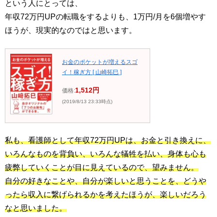
という人にとっては、
年収72万円UPの転職をするよりも、1万円/月を6個増やす
ほうが、現実的なのではと思います。
お金のポケットが増えるスゴ
イ！稼ぎ方 [ 山崎拓巳 ]
1,512円
価格:
(2019/8/13 23:33時点)
私も、看護師として年収72万円UPは、お金と引き換えに、
いろんなものを背負い、いろんな犠牲を払い、身体も心も
疲弊していくことが目に見えているので、望みません。
自分の好きなことや、自分が楽しいと思うことを、どうや
ったら収入に繋げられるかを考えたほうが、楽しいだろう
なと思いました。