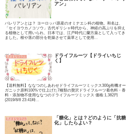
アン」
バレリアンとは？ ヨーロッパ原産のオミナエシ科の植物。和名は、
「セイヨウカノコソウ」古代ギリシャ時代から、神経の高ぶりを抑え
る植物として用いられ、日本では、江戸時代に蘭方薬として入ってき
ました。根や茎の部分を乾燥させて薬草として使用...
ドライフルーツ【ドライいちじ
気ままなコラム
く】
【送料無料】ななつのしあわせドライフルーツミックス300g有機オー
ガニック原料100%で仕上げた7種類の贅沢ドライフルーツ着色料・香
料・添加物不使用ななつのドライフルーツミックス 価格:1,382円
(2019/8/8 23:41時...
「糖化」とは？どのように「抗糖
気ままなコラム
化」したらよい？