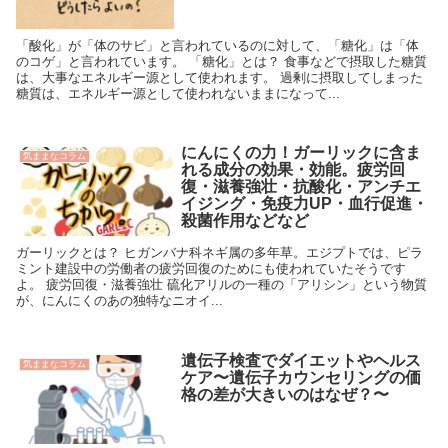
「酸化」が「体のサビ」と言われているのに対して、「糖化」は「体
のコゲ」と言われています。 「糖化」とは？ 食事などで摂取した糖質
は、大事なエネルギー源として使われます。 過剰に摂取してしまった
糖質は、エネルギー源として使われないままになって...
にんにくの力！ガーリックに含ま
気ままなコラム
れる成分の効果・効能。疲労回
復・滋養強壮・抗酸化・アンチエ
イジング・免疫力UP・血行促進・
殺菌作用などなど
ガーリックとは？ ヒガンバナ科ネギ属の多年草。エジプトでは、ピラ
ミント建設中の労働者の疲労回復のためにも使われていたそうです
よ。 疲労回復・滋養強壮 硫化アリルの一種の「アリシン」という物質
が、にんにくのあの独特なニオイ...
遺伝子検査でダイエットやヘルス
気ままなコラム
ケア〜遺伝子カウンセリングの価
格の差が大きいのはなぜ？〜