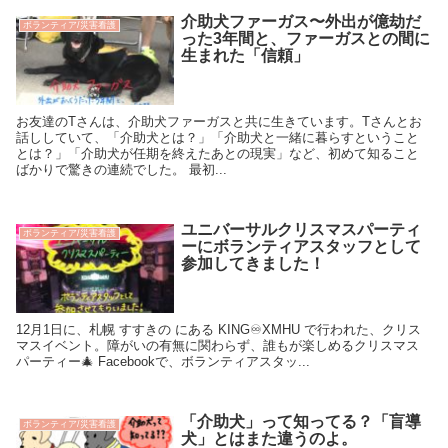
介助犬ファーガス〜外出が億劫だ
ボランティア/災害看護
った3年間と、ファーガスとの間に
生まれた「信頼」
お友達のTさんは、介助犬ファーガスと共に生きています。Tさんとお
話ししていて、「介助犬とは？」「介助犬と一緒に暮らすということ
とは？」「介助犬が任期を終えたあとの現実」など、初めて知ること
ばかりで驚きの連続でした。 最初...
ユニバーサルクリスマスパーティ
ボランティア/災害看護
ーにボランティアスタッフとして
参加してきました！
12月1日に、札幌 すすきの にある KING♾XMHU で行われた、クリス
マスイベント。障がいの有無に関わらず、誰もが楽しめるクリスマス
パーティー🎄 Facebookで、ボランティアスタッ...
「介助犬」って知ってる？「盲導
ボランティア/災害看護
犬」とはまた違うのよ。