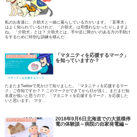
私のお友達に、介助犬と一緒に暮らしている方がいます。「盲導犬」
はよく知られているけれど、「介助犬」は耳慣れなかったりしますよ
ね。 「介助犬」とは？ 介助犬とは、手や足に障がいのある方の手助け
をするために特別な訓練を積んだ...
「マタニティを応援するマーク」
ボランティア/災害看護
を知っていますか？
たまたまTwitterで見かけて知りました。「マタニティを応援するマー
ク」ご存知ですか？？ このマークができてから日が浅く、まだまだ知
名度が低いと思うので、「マタニティを応援するマーク」を応援した
いと思います。 マタ...
2018年9月6日北海道での大規模停
ボランティア/災害看護
電の体験談～病院の自家発電編～