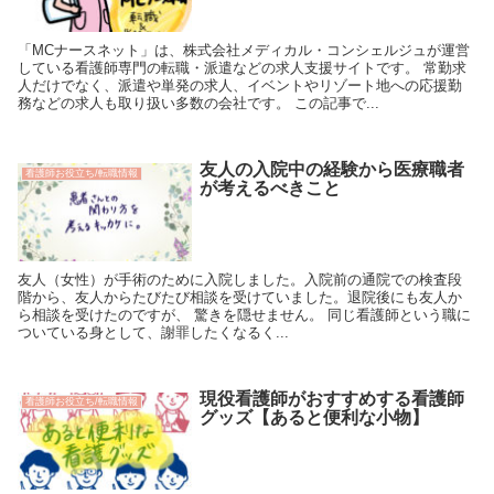
「MCナースネット」は、株式会社メディカル・コンシェルジュが運営
している看護師専門の転職・派遣などの求人支援サイトです。 常勤求
人だけでなく、派遣や単発の求人、イベントやリゾート地への応援勤
務などの求人も取り扱い多数の会社です。 この記事で...
友人の入院中の経験から医療職者
看護師お役立ち/転職情報
が考えるべきこと
友人（女性）が手術のために入院しました。入院前の通院での検査段
階から、友人からたびたび相談を受けていました。退院後にも友人か
ら相談を受けたのですが、 驚きを隠せません。 同じ看護師という職に
ついている身として、謝罪したくなるく...
現役看護師がおすすめする看護師
看護師お役立ち/転職情報
グッズ【あると便利な小物】