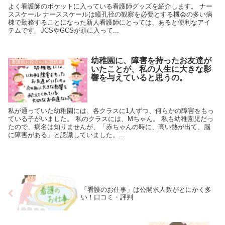
よく看護師のポケットに入っている看護師グッズを紹介します。 ナー
ススケール ナーススケールは瞳孔径の観察を必要とする機会の多い病
棟で勤務することになった新人看護師にとっては、あると便利なアイ
テムです。JCSやGCSが頭に入って...
幼稚園に、障害を持ったお友達が
看護師お役立ち/転職情報
いたことが、私の人生に大きな影
響を与えていると思うの。
私が通っていた幼稚園には、各クラスに1人ずつ、何らかの障害をもっ
ている子がいました。 私のクラスには、Mちゃん。 私も幼稚園児だっ
たので、病名は知りませんが、「赤ちゃんの時に、高い熱が出て、脳
に障害がある」と認識していました。...
「看護のお仕事」は公開求人数がとにかく多
い！口コミ・評判